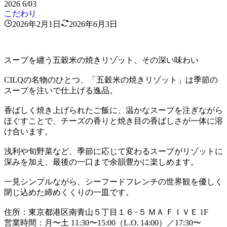
2026
6/03
こだわり
2026年2月1日
2026年6月3日
スープを纏う五穀米の焼きリゾット、その深い味わい
CILQの名物のひとつ、「五穀米の焼きリゾット」は季節の
スープを注いで仕上げる逸品。
香ばしく焼き上げられたご飯に、温かなスープを注ぎながら
ほぐすことで、チーズの香りと焼き目の香ばしさが一体に溶
け合います。
浅利や旬野菜など、季節に応じて変わるスープがリゾットに
深みを加え、最後の一口まで余韻豊かに楽しめます。
一見シンプルながら、シーフードフレンチの世界観を優しく
閉じ込めた締めくくりの一皿です。
住所：東京都港区南青山５丁目１６−５ ＭＡ ＦＩＶＥ 1F
営業時間：月〜土 11:30〜15:00（L.O. 14:00）／17:30〜